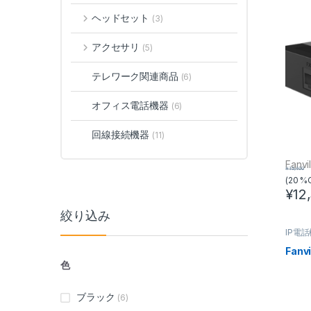
ヘッドセット
(3)
アクセサリ
(5)
テレワーク関連商品
(6)
オフィス電話機器
(6)
回線接続機器
(11)
Fanvi
¥
15,400
(20 %
¥
12
絞り込み
IP電
Fanvi
色
ブラック
(6)