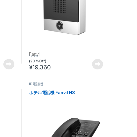
Fanvil
¥
24,200
(20 %Off)
¥
19,360
IP電話機
ホテル電話機 Fanvil H3