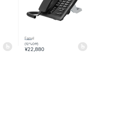
Fanvil
¥
26,000
(12 %Off)
¥
22,880
ョンがあります。 オプションは商品ページから選択できます
この商品には複数のバリエーションがあります。 オプ