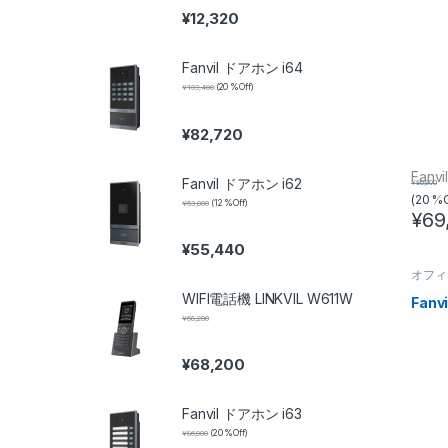
¥
12,320
Fanvil ドアホン i64
¥
103,400
(20 %Off)
¥
82,720
Fanvi
Fanvil ドアホン i62
¥
86,900
(20 %
¥
63,000
(12 %Off)
¥
69
¥
55,440
オフィ
WIFI電話機 LINKVIL W611W
Fan
¥
68,200
¥
68,200
Fanvil ドアホン i63
¥
86,900
(20 %Off)