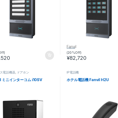
l
Fanvil
¥
103,400
Off)
(20 %Off)
,520
¥
82,720
ス電話機器
,
ドアホン
IP電話機
vil ミニインターコム i10SV
ホテル電話機 Fanvil H2U