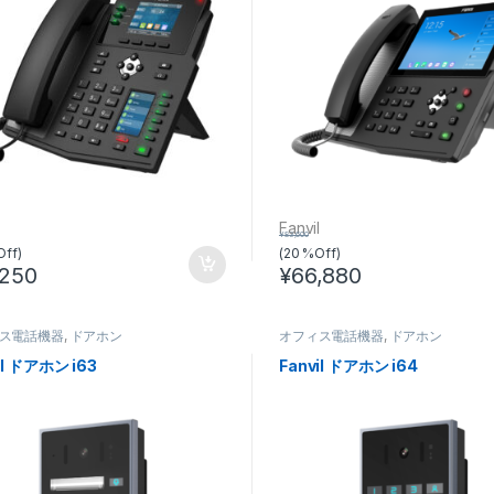
l
Fanvil
¥
83,600
Off)
(20 %Off)
,250
¥
66,880
ス電話機器
,
ドアホン
オフィス電話機器
,
ドアホン
il ドアホン i63
Fanvil ドアホン i64