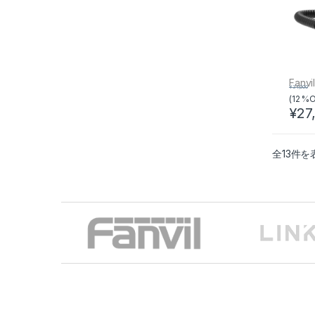
Fanvi
¥
31,000
(12 %O
¥
27
この
全13件を
Brands Carousel