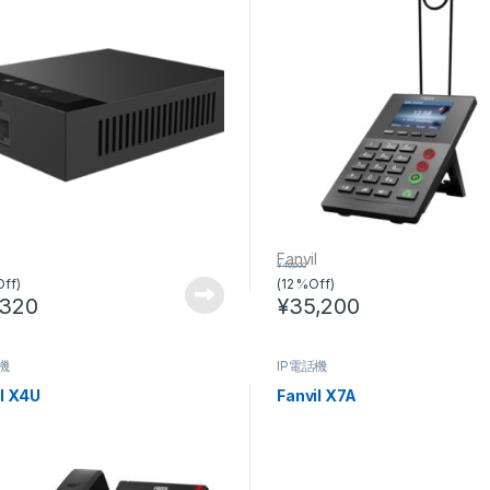
l
Fanvil
¥
40,000
Off)
(12 %Off)
,320
¥
35,200
話機
IP電話機
l X4U
Fanvil X7A