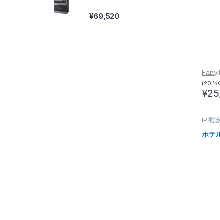
¥
69,520
Fanvi
¥
31,900
(20 %
¥
25
IP電
ホテル