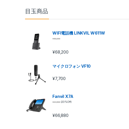
目玉商品
WIFI電話機 LINKVIL W611W
¥
68,200
¥
68,200
マイクロフォン VF10
¥
7,700
Fanvil X7A
¥
83,600
(20 %Off)
¥
66,880