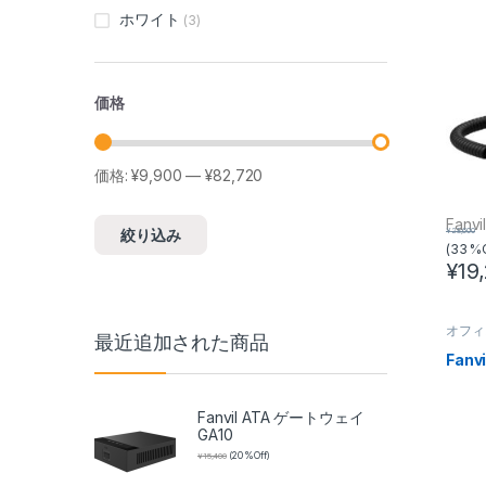
ホワイト
(3)
価格
価格:
¥9,900
—
¥82,720
最低価格
最高価格
Fanvi
¥
28,600
絞り込み
(33 %
¥
19
オフィ
最近追加された商品
Fanv
Fanvil ATA ゲートウェイ
GA10
¥
15,400
(20 %Off)