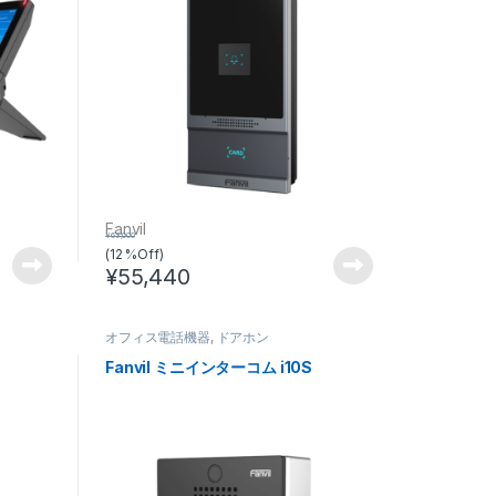
Fanvil
¥
63,000
(12 %Off)
¥
55,440
オフィス電話機器
,
ドアホン
Fanvil ミニインターコム i10S