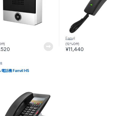
l
Fanvil
¥
13,000
Off)
(12 %Off)
,520
¥
11,440
この商品には複数のバリエーシ
話機
電話機 Fanvil H5