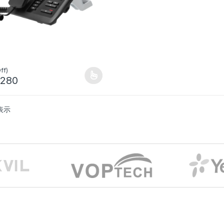
l
ff)
,280
商品には複数のバリエーションがあります。 オプションは商品ページか
表示