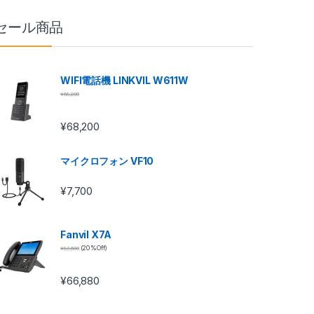
セール商品
WIFI電話機 LINKVIL W611W
¥
68,200
¥
68,200
マイクロフォン VF10
¥
7,700
Fanvil X7A
¥
83,600
(20 %Off)
¥
66,880