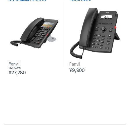
Fanvil
Fanvil
¥
31,000
(12 %Off)
¥
9,900
¥
27,280
この商品には複数のバリエーションがあります。 オプションは商
Brands Carousel