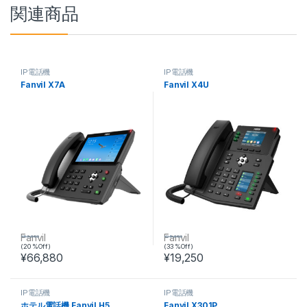
関連商品
IP電話機
IP電話機
Fanvil X7A
Fanvil X4U
Fanvil
Fanvil
¥
83,600
¥
28,600
(20 %Off)
(33 %Off)
¥
66,880
¥
19,250
IP電話機
IP電話機
ホテル電話機 Fanvil H5
Fanvil X301P