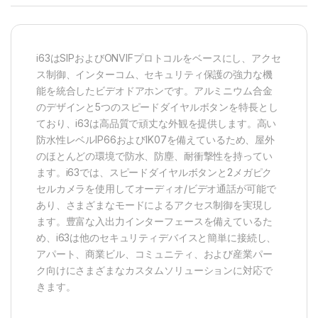
i63はSIPおよびONVIFプロトコルをベースにし、アクセ
ス制御、インターコム、セキュリティ保護の強力な機
能を統合したビデオドアホンです。アルミニウム合金
のデザインと5つのスピードダイヤルボタンを特長とし
ており、i63は高品質で頑丈な外観を提供します。高い
防水性レベルIP66およびIK07を備えているため、屋外
のほとんどの環境で防水、防塵、耐衝撃性を持ってい
ます。i63では、スピードダイヤルボタンと2メガピク
セルカメラを使用してオーディオ/ビデオ通話が可能で
あり、さまざまなモードによるアクセス制御を実現し
ます。豊富な入出力インターフェースを備えているた
め、i63は他のセキュリティデバイスと簡単に接続し、
アパート、商業ビル、コミュニティ、および産業パー
ク向けにさまざまなカスタムソリューションに対応で
きます。