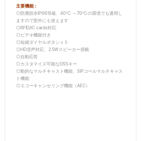
主要機能：
◎防塵防水IP66等級、40℃ ～70℃の環境でも適用し
ますので室外にも使えます
◎RFID/IC cards対応
◎ビデオ機能付き
◎短縮ダイヤルボタンｘ５
◎HD音声対応、2.5Wスピーカー搭載
◎自動応答
◎カスタマイズ可能なDSSキー
◎動的なマルチキャスト機能、SIPコールマルチキャス
ト機能
◎エコーキャンセリング機能（AEC）