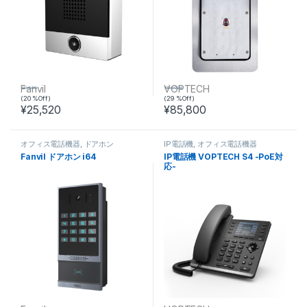
Fanvil
VOPTECH
¥
31,900
¥
120,000
(20 %Off)
(29 %Off)
¥
25,520
¥
85,800
オフィス電話機器
,
ドアホン
IP電話機
,
オフィス電話機器
Fanvil ドアホン i64
IP電話機 VOPTECH S4 -PoE対
応-