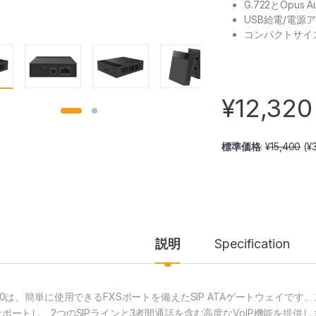
G.722とOpus A
USB給電/電源
コンパクトサイ
¥
12,320
標準価格
:
¥
15,400
(
¥
説明
Specification
10は、簡単に使用できるFXSポートを備えたSIP ATAゲートウェイです。
サポートし、2つのSIPラインと3者間通話を含む高度なVoIP機能を提供