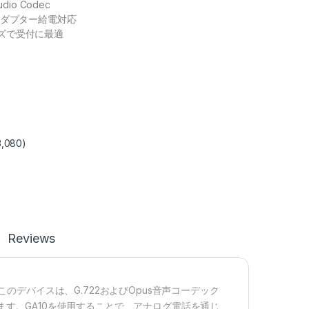
udio Codec
アダプター給電対応
ズで受付に最適
3,080
)
Reviews
このデバイスは、G.722およびOpus音声コーデック
します。GA10を使用することで、アナログ電話を通じ