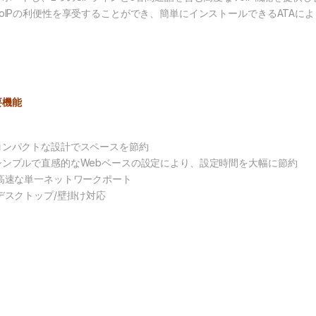
VoIPの利便性を享受することができ、簡単にインストールできるATAに
要機能
コンパクトな設計でスペースを節約
シンプルで直感的なWebベースの設定により、設定時間を大幅に節約
 高速な単一ネットワークポート
 デスクトップ/壁掛け対応