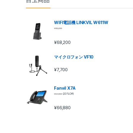
目玉商品
WIFI電話機 LINKVIL W611W
¥
68,200
¥
68,200
マイクロフォン VF10
¥
7,700
Fanvil X7A
¥
83,600
(20 %Off)
¥
66,880