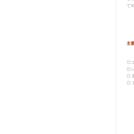
て
主
◎
◎
◎
◎