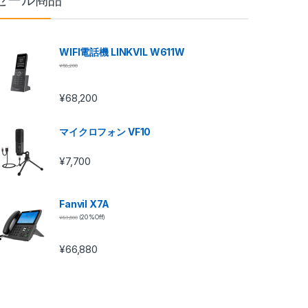
セール商品
WIFI電話機 LINKVIL W611W
¥
68,200
¥
68,200
マイクロフォン VF10
¥
7,700
Fanvil X7A
¥
83,600
(20 %Off)
¥
66,880