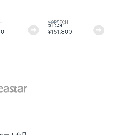
H
VOPTECH
¥
250,000
(39 %Off)
80
¥
151,800