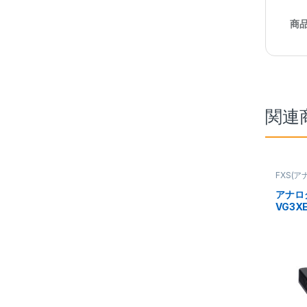
商
関連
FXS(ア
アナロ
VG3XE