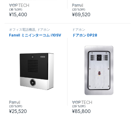
VOPTECH
Fanvil
¥
24,000
¥
86,900
(36 %Off)
(20 %Off)
¥
15,400
¥
69,520
オフィス電話機器
,
ドアホン
ドアホン
Fanvil ミニインターコム i10SV
ドアホン DP28
Fanvil
VOPTECH
¥
31,900
¥
120,000
(20 %Off)
(29 %Off)
¥
25,520
¥
85,800