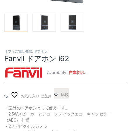
オフィス電話機器
,
ドアホン
Fanvil ドアホン i62
Availability:
在庫切れ
比較
お気に入りに追加
・室外のドアホンとして使えます。
・2.5Wスピーカーと
アコースティックエコーキャンセラー
（AEC）
仕様
・2メガピクセルカメラ