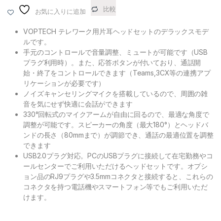
比較
お気に入りに追加
VOPTECH テレワーク用片耳ヘッドセットのデラックスモデ
ルです。
手元のコントロールで音量調整、ミュートが可能です（USB
プラグ利用時）。また、応答ボタンが付いており、通話開
始・終了をコントロールできます（Teams,3CX等の連携アプ
リケーションが必要です）
ノイズキャンセリングマイクを搭載しているので、周囲の雑
音を気にせず快適に会話ができます
330°回転式のマイクアームが自由に回るので、最適な角度で
調整が可能です。スピーカーの角度（最大180°）とヘッドバ
ンドの長さ（80mmまで）が調節でき、通話の最適位置を調整
できます
USB2.0プラグ対応。PCのUSBプラグに接続して在宅勤務やコ
ールセンターでご利用いただけるヘッドセットです。オプシ
ョン品のRJ9プラグや3.5mmコネクタと接続すると、これらの
コネクタを持つ電話機やスマートフォン等でもご利用いただ
けます。