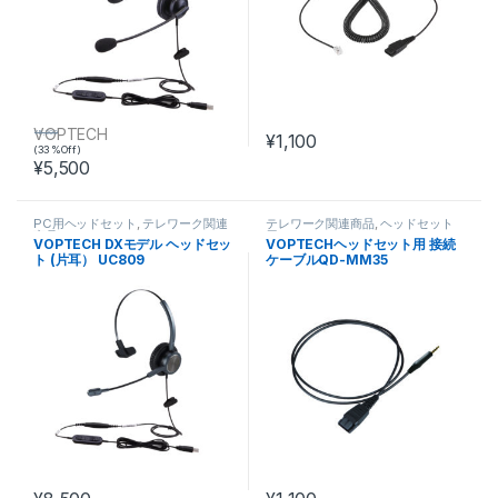
VOPTECH
¥
8,200
¥
1,100
(33 %Off)
¥
5,500
PC用ヘッドセット
,
テレワーク関連
テレワーク関連商品
,
ヘッドセット
商品
用アクセサリ
VOPTECH DXモデル ヘッドセッ
VOPTECHヘッドセット用 接続
ト (片耳） UC809
ケーブルQD-MM35