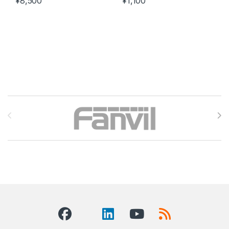
¥
8,500
¥
1,100
この商品には複数のバリエーションがあります。 オプションは商
Brands Carousel