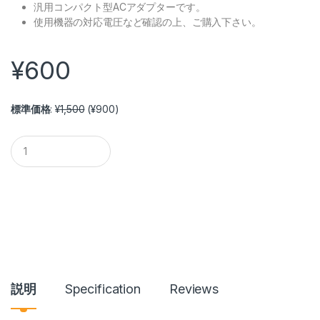
汎用コンパクト型ACアダプターです。
使用機器の対応電圧など確認の上、ご購入下さい。
¥
600
標準価格
:
¥
1,500
(
¥
900
)
電源アダプター -S2P/S4P/S4G/VH03/VH05対応- quantity
説明
Specification
Reviews