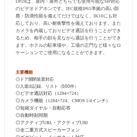
DP28は、屋内・屋外どちらでも使用可能なSIP対応
のビデオドアホンです。IEC規格IP65準拠の高い防
塵・防滴性能を備えてだけではなく、IK10にも対
応しており、高い耐衝撃性を備えております。また
カメラを内蔵しておりビデオ通話を行うことができ
るため、相手の顔を見ながら通話を行うことができ
ます。ホテルの駐車場や、工場の正門など様々なロ
ケーションでご使用になることができます。
主要機能
◎ドア開閉装置対応
◎入退出記録、リスト（500件）
◎ビデオ通話対応（1284×724）
◎カメラ機能（1284×724、CMOS 1/4インチ）
◎短縮ダイヤル・自動応答
◎自動時刻同期
◎アクティブURL・アクティブURI
◎全二重方式スピーカーフォン