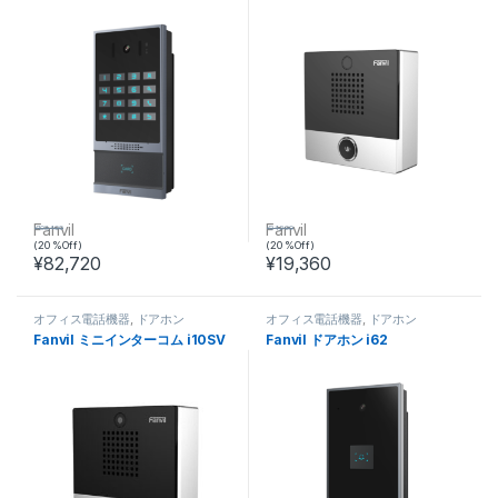
Fanvil
Fanvil
¥
103,400
¥
24,200
(20 %Off)
(20 %Off)
¥
82,720
¥
19,360
オフィス電話機器
,
ドアホン
オフィス電話機器
,
ドアホン
Fanvil ミニインターコム i10SV
Fanvil ドアホン i62