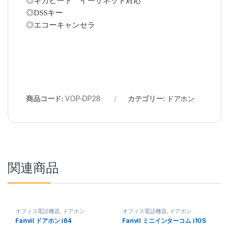
◎ギガビート イーサネット対応
◎DSSキー
◎エコーキャンセラ
商品コード:
VOP-DP28
カテゴリー:
ドアホン
関連商品
オフィス電話機器
,
ドアホン
オフィス電話機器
,
ドアホン
Fanvil ドアホン i64
Fanvil ミニインターコム i10S