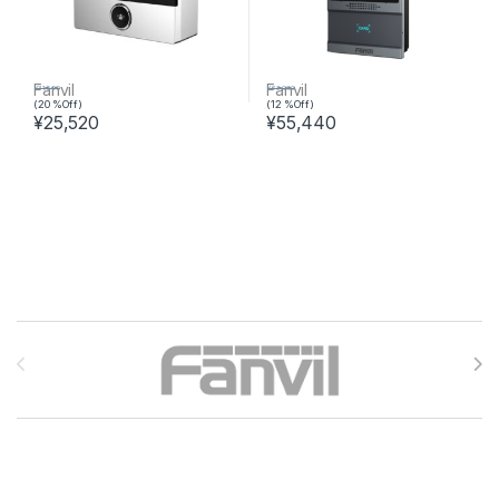
Fanvil
Fanvil
¥
31,900
¥
63,000
(20 %Off)
(12 %Off)
¥
25,520
¥
55,440
Brands Carousel